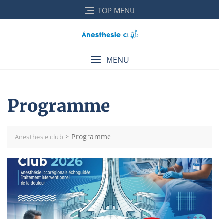
Skip
TOP MENU
to
content
MENU
Programme
>
Programme
Anesthesie club