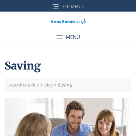
Skip
TOP MENU
to
content
MENU
Saving
>
>
Saving
Anesthesie club
Blog