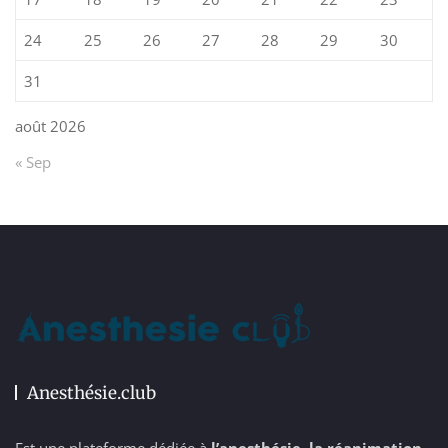
24
25
26
27
28
29
30
31
août 2026
« Sep
Anesthésie.club
Est une plateforme dédiée à
l’anesthésie, la réanimation